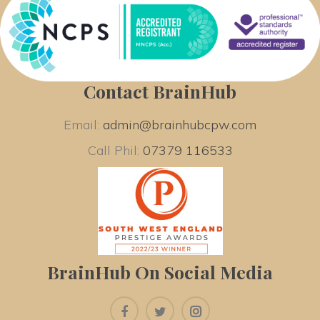
Contact BrainHub
Email: 
admin@brainhubcpw.com
Call Phil: 
07379 116533
BrainHub On Social Media