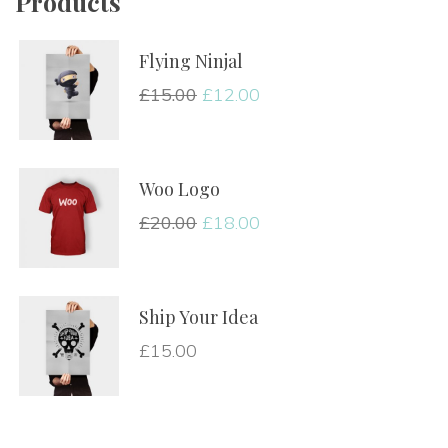
Product
Flying Ninjal
£
15.00
 
£
12.00
Woo Logo
£
20.00
 
£
18.00
Ship Your Idea
£
15.00