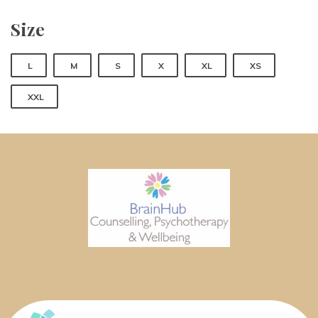
Size
 
 
 
 
 
L
M
S
X
XL
XS
XXL