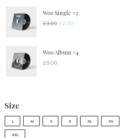
Woo Single #2
£
3.00
£
2.00
Woo Album #4
£
9.00
Size
L
M
S
X
XL
XS
XXL